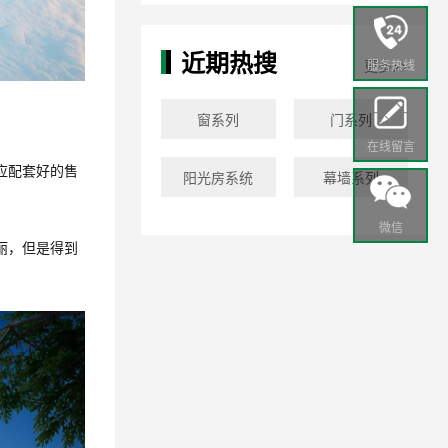
近期热搜
更多>>
服务热线
窗系列
门系列
在线留言
应配套好的售
阳光房系统
幕墙系列
微信
丽，但是得到