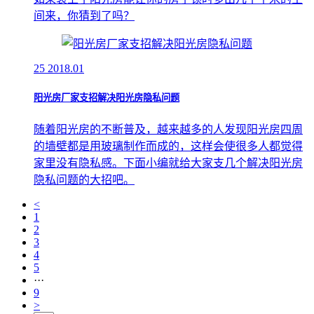
间来，你猜到了吗？
25
2018.01
阳光房厂家支招解决阳光房隐私问题
随着阳光房的不断普及，越来越多的人发现阳光房四周
的墙壁都是用玻璃制作而成的，这样会使很多人都觉得
家里没有隐私感。下面小编就给大家支几个解决阳光房
隐私问题的大招吧。
<
1
2
3
4
5
···
9
>